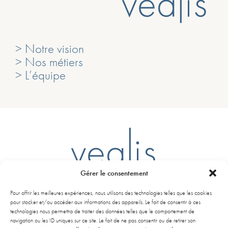
> Notre vision
> Nos métiers
> L’équipe
Gérer le consentement
Ligne D – Arrêt Mairie du Bouscat
Pour offrir les meilleures expériences, nous utilisons des technologies telles que les cookies
261 Avenue de la libération Charles de Gaulle
pour stocker et/ou accéder aux informations des appareils. Le fait de consentir à ces
33110 Le Bouscat
technologies nous permettra de traiter des données telles que le comportement de
navigation ou les ID uniques sur ce site. Le fait de ne pas consentir ou de retirer son