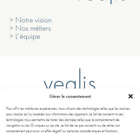
> Notre vision
> Nos métiers
> L’équipe
Gérer le consentement
Ligne D – Arrêt Mairie du Bouscat
Pour offrir les meilleures expériences, nous utilisons des technologies telles que les cookies
261 Avenue de la libération Charles de Gaulle
pour stocker et/ou accéder aux informations des appareils. Le fait de consentir à ces
33110 Le Bouscat
technologies nous permettra de traiter des données telles que le comportement de
navigation ou les ID uniques sur ce site. Le fait de ne pas consentir ou de retirer son
consentement peut avoir un effet négatif sur certaines caractéristiques et fonctions.