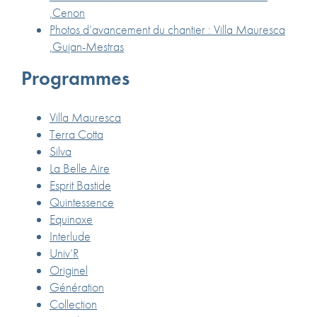
,Cenon
Photos d’avancement du chantier : Villa Mauresca
,Gujan-Mestras
Programmes
Villa Mauresca
Terra Cotta
Silva
La Belle Aire
Esprit Bastide
Quintessence
Equinoxe
Interlude
Univ’R
Originel
Génération
Collection