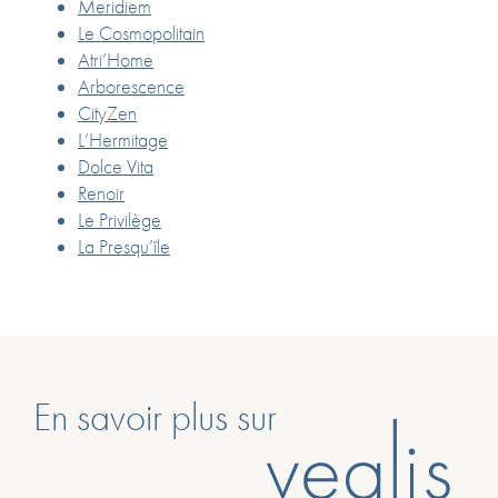
Meridiem
Le Cosmopolitain
Atri’Home
Arborescence
CityZen
L’Hermitage
Dolce Vita
Renoir
Le Privilège
La Presqu’île
En savoir plus sur