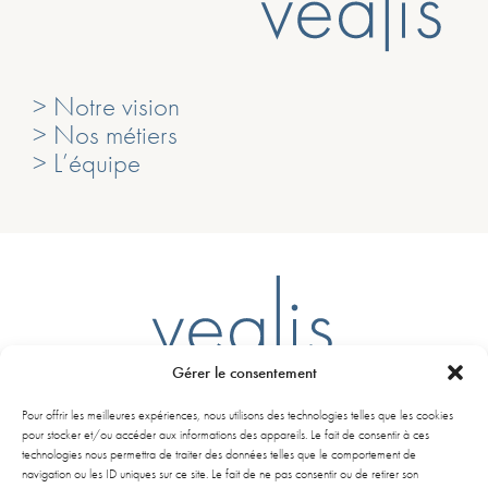
> Notre vision
> Nos métiers
> L’équipe
Gérer le consentement
Ligne D – Arrêt Mairie du Bouscat
Pour offrir les meilleures expériences, nous utilisons des technologies telles que les cookies
261 Avenue de la libération Charles de Gaulle
pour stocker et/ou accéder aux informations des appareils. Le fait de consentir à ces
33110 Le Bouscat
technologies nous permettra de traiter des données telles que le comportement de
navigation ou les ID uniques sur ce site. Le fait de ne pas consentir ou de retirer son