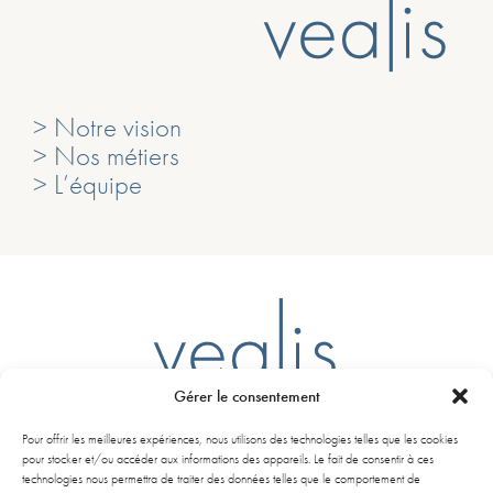
> Notre vision
> Nos métiers
> L’équipe
Gérer le consentement
Ligne D – Arrêt Mairie du Bouscat
Pour offrir les meilleures expériences, nous utilisons des technologies telles que les cookies
261 Avenue de la libération Charles de Gaulle
pour stocker et/ou accéder aux informations des appareils. Le fait de consentir à ces
33110 Le Bouscat
technologies nous permettra de traiter des données telles que le comportement de