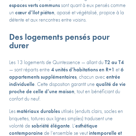
espaces verts communs
sont quant à eux pensés comme
un
cœur d’îlot piéton
, apaisé et végétalisé, propice à la
détente et aux rencontres entre voisins.
Des logements pensés pour
durer
Les 13 logements de Quintessence — allant du
T2 au T4
— sont répartis entre
4 unités d’habitations en R+1
et
6
appartements supplémentaires
, chacun avec
entrée
individuelle
. Cette disposition garantit une
qualité de vie
proche de celle d’une maison
, tout en bénéficiant du
confort du neuf.
Les
matériaux durables
utilisés (enduits clairs, socles en
briquettes, toitures aux lignes simples) traduisent une
volonté de
sobriété élégante
. L’
esthétique
contemporaine
de l’ensemble se veut
intemporelle et