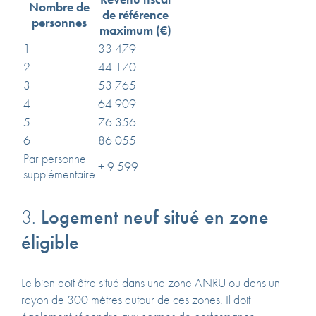
Nombre de
de référence
personnes
maximum (€)
1
33 479
2
44 170
3
53 765
4
64 909
5
76 356
6
86 055
Par personne
+ 9 599
supplémentaire
3.
Logement neuf situé en zone
éligible
Le bien doit être situé dans une zone ANRU ou dans un
rayon de 300 mètres autour de ces zones.
Il doit