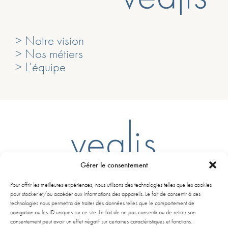
> Notre vision
> Nos métiers
> L’équipe
Gérer le consentement
Ligne D – Arrêt Mairie du Bouscat
Pour offrir les meilleures expériences, nous utilisons des technologies telles que les cookies
261 Avenue de la libération Charles de Gaulle
pour stocker et/ou accéder aux informations des appareils. Le fait de consentir à ces
33110 Le Bouscat
technologies nous permettra de traiter des données telles que le comportement de
navigation ou les ID uniques sur ce site. Le fait de ne pas consentir ou de retirer son
consentement peut avoir un effet négatif sur certaines caractéristiques et fonctions.