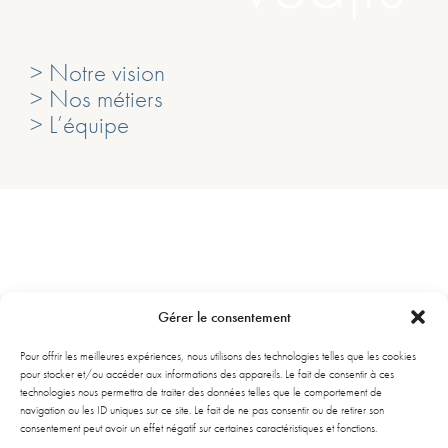
> Notre vision
> Nos métiers
> L’équipe
Gérer le consentement
Ligne D – Arrêt Mairie du Bouscat
Pour offrir les meilleures expériences, nous utilisons des technologies telles que les cookies
261 Avenue de la libération Charles de Gaulle
pour stocker et/ou accéder aux informations des appareils. Le fait de consentir à ces
33110 Le Bouscat
technologies nous permettra de traiter des données telles que le comportement de
navigation ou les ID uniques sur ce site. Le fait de ne pas consentir ou de retirer son
consentement peut avoir un effet négatif sur certaines caractéristiques et fonctions.