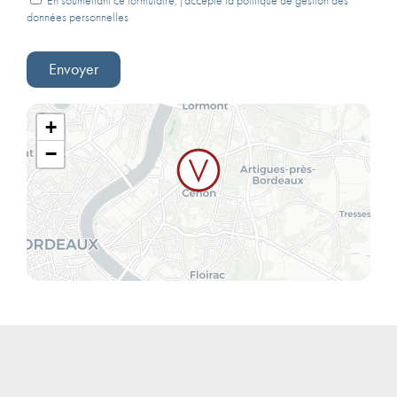
En soumettant ce formulaire, j'accepte la politique de gestion des
données personnelles
+
−