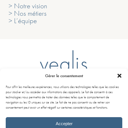
> Notre vision
> Nos métiers
> L’équipe
Gérer le consentement
Ligne D – Arrêt Mairie du Bouscat
Pour offrir les meilleures expériences, nous utilisons des technologies telles que les cookies
261 Avenue de la libération Charles de Gaulle
pour stocker et/ou accéder aux informations des appareils. Le fait de consentir à ces
33110 Le Bouscat
technologies nous permettra de traiter des données telles que le comportement de
navigation ou les ID uniques sur ce site. Le fait de ne pas consentir ou de retirer son
consentement peut avoir un effet négatif sur certaines caractéristiques et fonctions.
+33 (0)5 56 02 00 23
contact@vealis.com
Accepter